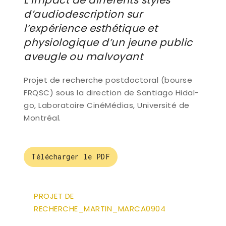
L’impact de différents styles
d’audiodescription sur
l’expérience esthétique et
physiologique d’un jeune public
aveugle ou malvoyant
Pro­jet de recherche post­doc­to­ral (bourse
FRQSC) sous la direc­tion de San­tia­go Hidal­
go, Labo­ra­toire Ciné­Mé­dias, Uni­ver­si­té de
Montréal.
Télécharger le PDF
PROJET DE
RECHERCHE_MARTIN_MARCA0904