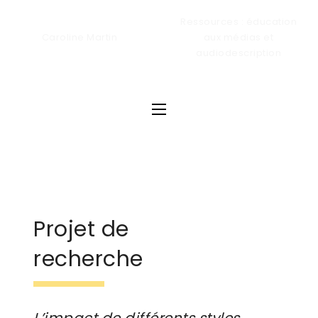
Res­sources : édu­ca­tion
Caro­line Martin
aux médias et
audiodescription
Projet de
recherche