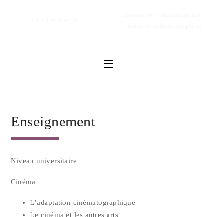
Res­sources : édu­ca­tion aux
Caro­line Martin
médias et audiodescription
Enseignement
Niveau uni­ver­si­taire
Ciné­ma
L’adaptation ciné­ma­to­gra­phique
Le ciné­ma et les autres arts