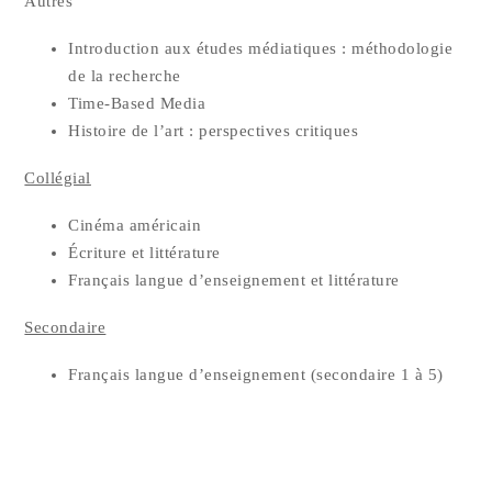
Autres
Intro­duc­tion aux études média­tiques : métho­do­lo­gie
de la recherche
Time-Based Media
His­toire de l’art : pers­pec­tives critiques
Col­lé­gial
Ciné­ma américain
Écri­ture et littérature
Fran­çais langue d’en­sei­gne­ment et littérature
Secon­daire
Fran­çais langue d’en­sei­gne­ment (secon­daire 1 à 5)