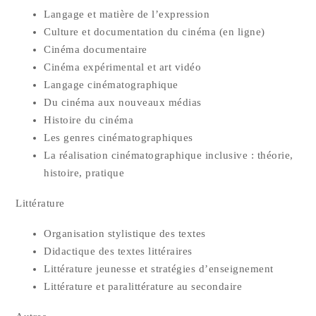
Lan­gage et matière de l’expression
Culture et docu­men­ta­tion du ciné­ma (en ligne)
Ciné­ma documentaire
Ciné­ma expé­ri­men­tal et art vidéo
Lan­gage cinématographique
Du ciné­ma aux nou­veaux médias
His­toire du cinéma
Les genres cinématographiques
La réa­li­sa­tion ciné­ma­to­gra­phique inclu­sive : théo­rie,
his­toire, pratique
Lit­té­ra­ture
Orga­ni­sa­tion sty­lis­tique des textes
Didac­tique des textes littéraires
Lit­té­ra­ture jeu­nesse et stra­té­gies d’enseignement
Lit­té­ra­ture et para­lit­té­ra­ture au secondaire