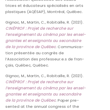
trices et édu­ca­teurs spé­cia­li­sés en arts
plas­tiques (AQÉSAP), Mont­réal, Québec.
Gignac, M., Mar­tin, C., Robi­taille, R. (2021).
CINÉPROF : Pro­jet de recherche sur
l’enseignement du ciné­ma par les ensei­
gnantes et ensei­gnants au secon­daire
de la pro­vince de Qué­bec
. Com­mu­ni­ca­
tion pré­sen­tée au congrès de
l’Association des professeur.e.s de fran­
çais, Qué­bec, Québec.
Gignac, M., Mar­tin, C., Robi­taille, R. (2021).
CINÉPROF : Pro­jet de recherche sur
l’enseignement du ciné­ma par les ensei­
gnantes et ensei­gnants au secon­daire
de la pro­vince de Qué­bec
. Paper pre­
sen­ted at the annual congress of the