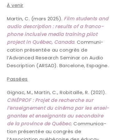
À venir
Mar­tin, C. (mars 2025).
Film stu­dents and
audio des­crip­tion : results of a fran­co­
phone inclu­sive media trai­ning pilot
pro­ject in Qué­bec, Cana­da
. Com­mu­ni­
ca­tion pré­sen­tée au congrès de
l’Advanced Research Semi­nar on Audio
Des­crip­tion (ARSAD). Bar­ce­lone, Espagne.
Pas­sées
Gignac, M., Mar­tin, C., Robi­taille, R. (2021).
CINÉPROF : Pro­jet de recherche sur
l’enseignement du ciné­ma par les ensei­
gnantes et ensei­gnants au secon­daire
de la pro­vince de Qué­bec
. Com­mu­ni­ca­
tion pré­sen­tée au congrès de
l’Association qué­bé­coise des édu­ca­