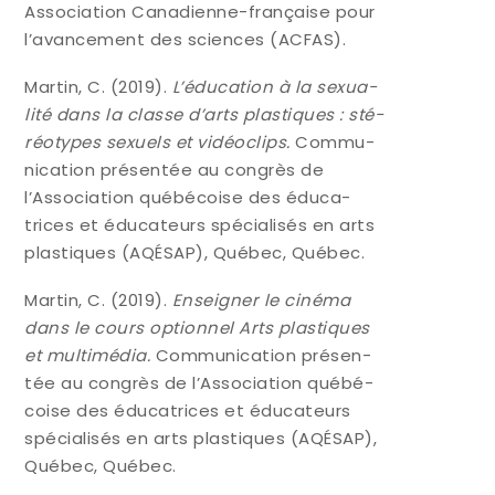
Asso­cia­tion Cana­dienne-fran­çaise pour
l’avancement des sciences (ACFAS).
Mar­tin, C. (2019).
L’éducation à la sexua­
li­té dans la classe d’arts plas­tiques : sté­
réo­types sexuels et vidéo­clips.
Com­mu­
ni­ca­tion pré­sen­tée au congrès de
l’Association qué­bé­coise des édu­ca­
trices et édu­ca­teurs spé­cia­li­sés en arts
plas­tiques (AQÉSAP), Qué­bec, Québec.
Mar­tin, C. (2019).
Ensei­gner le ciné­ma
dans le cours option­nel Arts plas­tiques
et mul­ti­mé­dia.
Com­mu­ni­ca­tion pré­sen­
tée au congrès de l’Association qué­bé­
coise des édu­ca­trices et édu­ca­teurs
spé­cia­li­sés en arts plas­tiques (AQÉSAP),
Qué­bec, Québec.