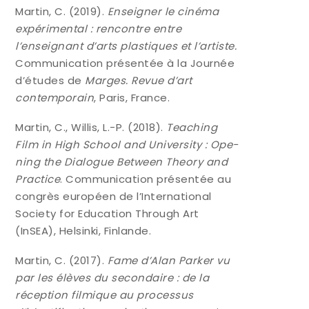
Mar­tin, C. (2019).
Ensei­gner le ciné­ma
expé­ri­men­tal : ren­contre entre
l’enseignant d’arts plas­tiques et l’artiste.
Com­mu­ni­ca­tion pré­sen­tée à la Jour­née
d’études de
Marges. Revue d’art
contem­po­rain
, Paris, France.
Mar­tin, C., Willis, L.-P. (2018).
Tea­ching
Film in High School and Uni­ver­si­ty : Ope­
ning the Dia­logue Bet­ween Theo­ry and
Prac­tice
. Com­mu­ni­ca­tion pré­sen­tée au
congrès euro­péen de l’International
Socie­ty for Edu­ca­tion Through Art
(InSEA), Hel­sin­ki, Finlande.
Mar­tin, C. (2017).
Fame
d’Alan Par­ker vu
par les élèves du secon­daire : de la
récep­tion fil­mique au pro­ces­sus