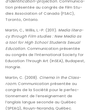
d’identification-projection.
Com­mu­ni­ca­
tion pré­sen­tée au congrès de Film Stu­
dies Asso­cia­tion of Cana­da (FSAC),
Toron­to, Ontario.
Mar­tin, C., Willis, L.-P. (2011).
Media lite­ra­
cy through Film stu­dies : New Media as
a tool for High School Stu­dents Sexual
Edu­ca­tion.
Com­mu­ni­ca­tion pré­sen­tée
au congrès de l’International Socie­ty for
Edu­ca­tion Through Art (InSEA), Buda­pest,
Hongrie.
Mar­tin, C. (2008).
Cine­ma in the Class­
room.
Com­mu­ni­ca­tion pré­sen­tée au
congrès de la Socié­té pour le per­fec­
tion­ne­ment de l’enseignement de
l’anglais langue seconde au Qué­bec
(SPEAQ), Rouyn-Noran­da, Québec.