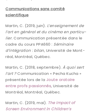
Com­mu­ni­ca­tions sans comi­té
scientifique
Mar­tin, C. (2019, juin).
L’enseignement de
l’art en géné­ral et du ciné­ma en par­ti­cu­
lier.
Com­mu­ni­ca­tion pré­sen­tée dans le
cadre du cours PPA660 :
Sémi­naire
d’intégration : bilan
, Uni­ver­si­té de Mont­
réal, Mont­réal, Québec.
Mar­tin, C. (2018, sep­tembre).
À quoi sert
l’art ?
Com­mu­ni­ca­tion « Pecha Kucha »
pré­sen­tée lors de la
Joute ora­toire
entre profs pas­sion­nés
, Uni­ver­si­té de
Mont­réal, Mont­réal, Québec.
Mar­tin, C. (2019, mai).
The Impact of
Screen Envi­ron­ment in Children’s