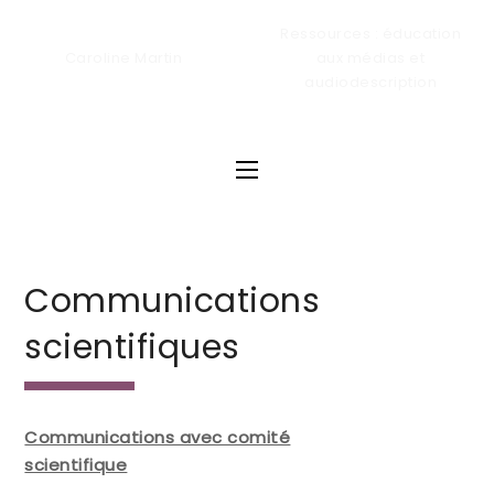
Res­sources : édu­ca­tion
Caro­line Martin
aux médias et
audiodescription
Communications
scientifiques
Com­mu­ni­ca­tions avec comi­té
scientifique