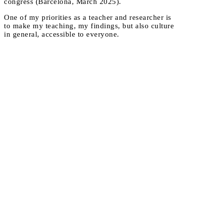
congress (Bar­ce­lo­na, March 2025).
One of my prio­ri­ties as a tea­cher and resear­cher is
to make my tea­ching, my fin­dings, but also culture
in gene­ral, acces­sible to everyone.