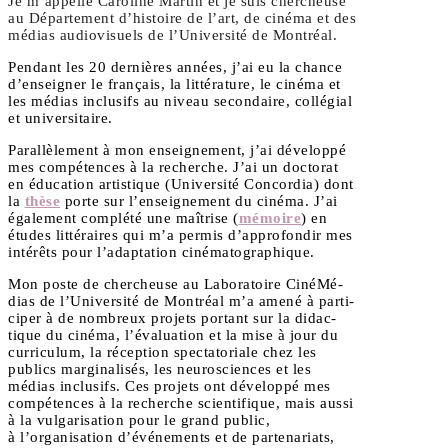
Je m’appelle Caro­line Mar­tin et je suis cher­cheuse
au Dépar­te­ment d’histoire de l’art, de ciné­ma et des
médias audio­vi­suels de l’Université de Montréal.
Pen­dant les 20 der­nières années, j’ai eu la chance
d’enseigner le fran­çais, la lit­té­ra­ture, le ciné­ma et
les médias inclu­sifs au niveau secon­daire, col­lé­gial
et universitaire.
Paral­lè­le­ment à mon ensei­gne­ment, j’ai déve­lop­pé
mes com­pé­tences à la recherche. J’ai un doc­to­rat
en édu­ca­tion artis­tique (Uni­ver­si­té Concor­dia) dont
la
thèse
porte sur l’enseignement du ciné­ma. J’ai
éga­le­ment com­plé­té une maî­trise (
mémoire
) en
études lit­té­raires qui m’a per­mis d’approfondir mes
inté­rêts pour l’adaptation cinématographique.
Mon poste de cher­cheuse au Labo­ra­toire Ciné­Mé­
dias de l’Université de Mont­réal m’a ame­né à par­ti­
ci­per à de nom­breux pro­jets por­tant sur la didac­
tique du ciné­ma, l’évaluation et la mise à jour du
cur­ri­cu­lum, la récep­tion spec­ta­to­riale chez les
publics mar­gi­na­li­sés, les neu­ros­ciences et les
médias inclu­sifs. Ces pro­jets ont déve­lop­pé mes
com­pé­tences à la recherche scien­ti­fique, mais aus­si
à la vul­ga­ri­sa­tion pour le grand public,
à l’organisation d’événements et de par­te­na­riats,