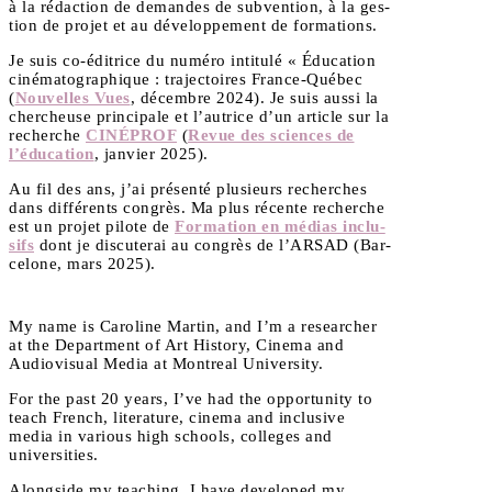
à la rédac­tion de demandes de sub­ven­tion, à la ges­
tion de pro­jet et au déve­lop­pe­ment de formations.
Je suis co-édi­trice du numé­ro inti­tu­lé « Édu­ca­tion
ciné­ma­to­gra­phique : tra­jec­toires France-Qué­bec
(
Nou­velles Vues
, décembre 2024). Je suis aus­si la
cher­cheuse prin­ci­pale et l’autrice d’un article sur la
recherche
CINÉPROF
(
Revue des sciences de
l’éducation
, jan­vier 2025).
Au fil des ans, j’ai pré­sen­té plu­sieurs recherches
dans dif­fé­rents congrès. Ma plus récente recherche
est un pro­jet pilote de
For­ma­tion en médias inclu­
sifs
dont je dis­cu­te­rai au congrès de l’ARSAD (Bar­
ce­lone, mars 2025).
My name is Caro­line Mar­tin, and I’m a resear­cher
at the Depart­ment of Art His­to­ry, Cine­ma and
Audio­vi­sual Media at Mon­treal University.
For the past 20 years, I’ve had the oppor­tu­ni­ty to
teach French, lite­ra­ture, cine­ma and inclu­sive
media in various high schools, col­leges and
universities.
Along­side my tea­ching, I have deve­lo­ped my