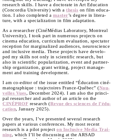
research skills. I have a doc­to­rate in Art Edu­ca­tion
(Concor­dia Uni­ver­si­ty) with a
the­sis
on film edu­ca­
tion. I also com­ple­ted a
mas­ter
’s degree in lite­ra­
ture, with a spe­cia­li­za­tion in film adaptation.
As a resear­cher (Ciné­Mé­dias Labo­ra­to­ry, Mon­treal
Uni­ver­si­ty), I took part in nume­rous pro­jects on
cine­ma edu­ca­tion, cur­ri­cu­lum eva­lua­tion, spec­ta­tor
recep­tion for mar­gi­na­li­zed audiences, neu­ros­cience
and inclu­sive media. These pro­jects have deve­lo­
ped my skills not only in scien­ti­fic research, but
also in scien­ti­fic popu­la­ri­za­tion, event and part­ner­
ship orga­ni­za­tion, grant wri­ting, pro­ject mana­ge­
ment and trai­ning development.
I am co-edi­tor of the issue entit­led “Édu­ca­tion ciné­
ma­to­gra­phique : tra­jec­toires France-Qué­bec” (
Nou­
velles Vues
, Decem­ber 2024). I am also the prin­ci­
pal resear­cher and author of an article on the
CINÉPROF
research (
Revue des sciences de l’é­du­
ca­tion
, Janua­ry 2025).
Over the years, I’ve pre­sen­ted seve­ral research
papers at various confe­rences. My most recent
research is a pilot pro­ject
on Inclu­sive Media Trai­
ning
, which I’ll be dis­cus­sing at the ARSAD